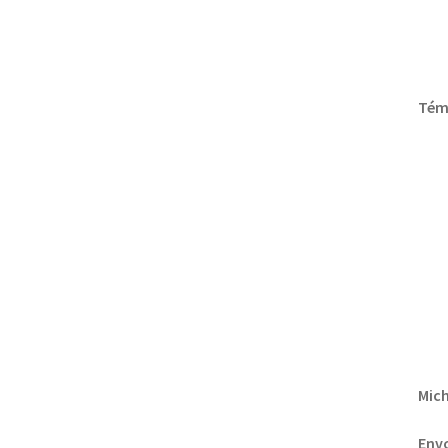
Témo
Mich
Envo