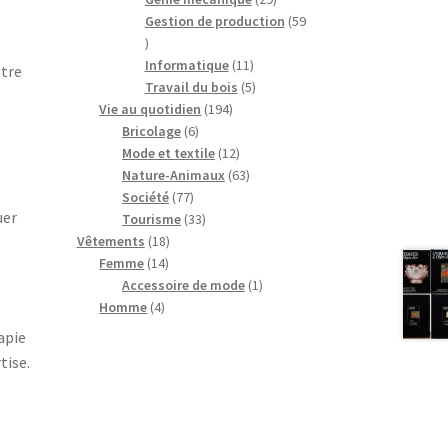
produits
Gestion de production
59
59
produits
11
Informatique
11
otre
produits
5
Travail du bois
5
194
produits
Vie au quotidien
194
6
produits
Bricolage
6
produits
12
Mode et textile
12
produits
63
Nature-Animaux
63
77
produits
Société
77
uer
produits
33
Tourisme
33
18
produits
Vêtements
18
14
produits
Femme
14
produits
1
Accessoire de mode
1
4
produit
Homme
4
produits
apie
tise.