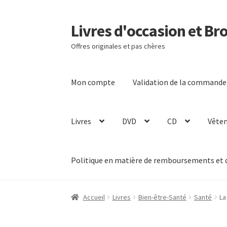
Livres d'occasion et Br
Aller
Aller
à
au
Offres originales et pas chères
la
contenu
navigation
Mon compte
Validation de la commande
Livres
DVD
CD
Vête
Politique en matière de remboursements et 
Accueil
Livres
Bien-être-Santé
Santé
La