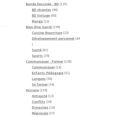
produits
135
Bande Dessinée - BD
135
46
produits
BD récentes
46
60
produits
BD Vintage
60
22
produits
Manga
22
produits
199
Bien-être-Santé
199
produits
23
Cuisine-Nourriture
23
produits
Développement personnel
44
44
produits
81
Santé
81
produits
39
Sports
39
produits
138
Communiquer - Former
138
18
produits
Communiquer
18
produits
51
Enfants-Pédagogie
51
36
produits
Langues
36
produits
34
Se former
34
159
produits
Histoire
159
produits
13
Antiquité
13
39
produits
Conflits
39
produits
16
Dynasties
16
37
produits
Régionale
37