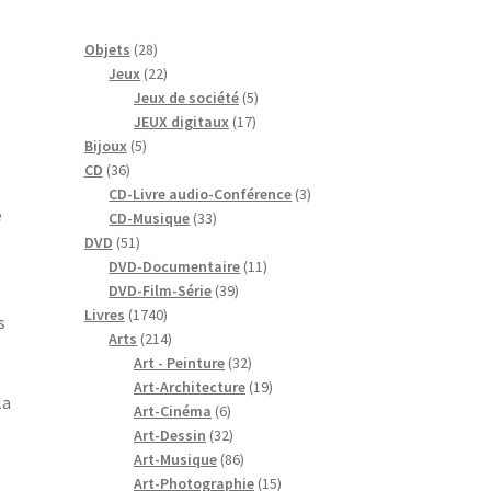
28
Objets
28
produits
22
Jeux
22
produits
5
Jeux de société
5
17
produits
JEUX digitaux
17
5
produits
Bijoux
5
36
produits
CD
36
produits
3
CD-Livre audio-Conférence
3
e
33
produits
CD-Musique
33
51
produits
DVD
51
produits
11
DVD-Documentaire
11
39
produits
DVD-Film-Série
39
1740
produits
Livres
1740
s
produits
214
Arts
214
produits
32
Art - Peinture
32
produits
19
Art-Architecture
19
la
6
produits
Art-Cinéma
6
produits
32
Art-Dessin
32
produits
86
Art-Musique
86
produits
15
Art-Photographie
15