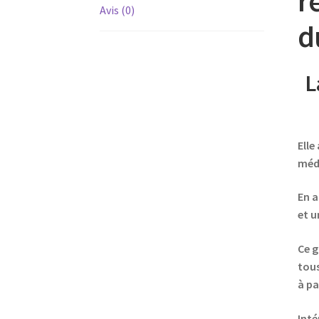
r
Avis (0)
d
L
Elle
méde
En a
et u
Ce g
tous
à pa
Inté