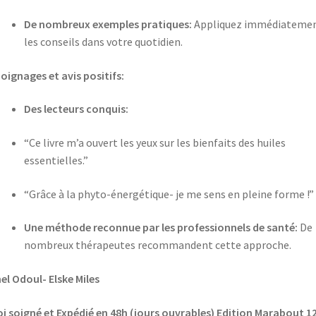
De nombreux exemples pratiques:
Appliquez immédiateme
les conseils dans votre quotidien.
ignages et avis positifs:
Des lecteurs conquis:
“Ce livre m’a ouvert les yeux sur les bienfaits des huiles
essentielles.”
“Grâce à la phyto-énergétique- je me sens en pleine forme !”
Une méthode reconnue par les professionnels de santé:
De
nombreux thérapeutes recommandent cette approche.
el Odoul- Elske Miles
i soigné et Expédié en 48h (jours ouvrables) Edition Marabout 12