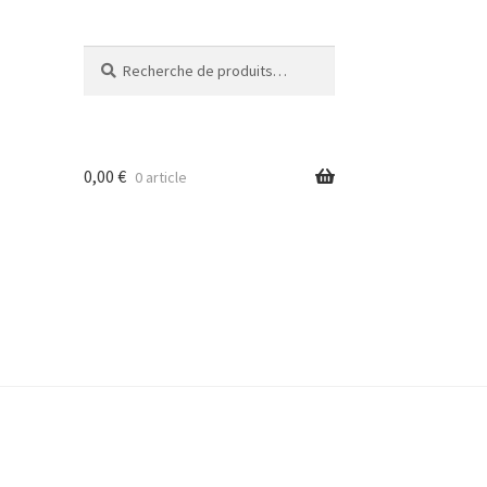
Recherche
Recherche
pour :
0,00
€
0 article