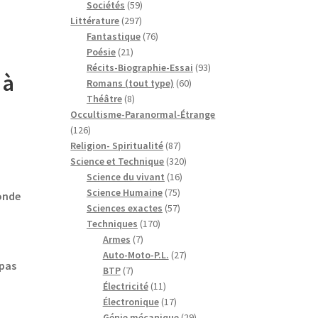
59
produits
Sociétés
59
297
produits
Littérature
297
produits
76
Fantastique
76
21
produits
Poésie
21
produits
93
Récits-Biographie-Essai
93
 à
60
produits
Romans (tout type)
60
8
produits
Théâtre
8
produits
Occultisme-Paranormal-Étrange
126
126
produits
87
Religion- Spiritualité
87
produits
320
Science et Technique
320
16
produits
Science du vivant
16
75
produits
Science Humaine
75
onde
produits
57
Sciences exactes
57
170
produits
Techniques
170
7
produits
Armes
7
produits
27
Auto-Moto-P.L.
27
 pas
7
produits
BTP
7
produits
11
Électricité
11
produits
17
Électronique
17
produits
29
Génie mécanique
29