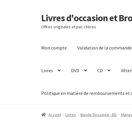
Livres d'occasion et Br
Aller
Aller
à
au
Offres originales et pas chères
la
contenu
navigation
Mon compte
Validation de la commande
Livres
DVD
CD
Vête
Politique en matière de remboursements et 
Accueil
Livres
Bande Dessinée - BD
Mang