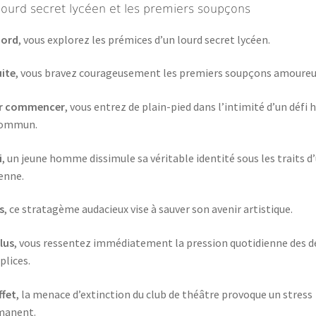
lourd secret lycéen et les premiers soupçons
bord
, vous explorez les prémices d’un lourd secret lycéen.
ite
, vous bravez courageusement les premiers soupçons amoureu
r commencer
, vous entrez de plain-pied dans l’intimité d’un défi 
commun.
i
, un jeune homme dissimule sa véritable identité sous les traits d
enne.
s
, ce stratagème audacieux vise à sauver son avenir artistique.
lus
, vous ressentez immédiatement la pression quotidienne des d
lices.
ffet
, la menace d’extinction du club de théâtre provoque un stress
manent.