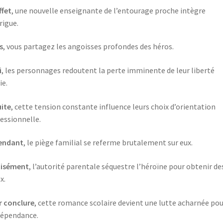
ffet
, une nouvelle enseignante de l’entourage proche intègre
trigue.
s
, vous partagez les angoisses profondes des héros.
i
, les personnages redoutent la perte imminente de leur liberté
ie.
ite
, cette tension constante influence leurs choix d’orientation
essionnelle.
endant
, le piège familial se referme brutalement sur eux.
cisément
, l’autorité parentale séquestre l’héroïne pour obtenir de
x.
r conclure
, cette romance scolaire devient une lutte acharnée pou
dépendance.