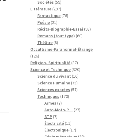
59
produits
Sociétés
59
297
produits
Littérature
297
produits
76
Fantastique
76
21
produits
Poésie
21
produits
93
Récits-Biographie-Essai
93
60
produits
Romans (tout type)
60
8
produits
Théâtre
8
produits
Occultisme-Paranormal-Étrange
126
126
produits
87
Religion- Spiritualité
87
produits
320
Science et Technique
320
16
produits
Science du vivant
16
75
produits
Science Humaine
75
produits
57
Sciences exactes
57
170
produits
Techniques
170
7
produits
Armes
7
produits
27
Auto-Moto-P.L.
27
7
produits
BTP
7
produits
11
Électricité
11
produits
17
Électronique
17
produits
29
Génie mécanique
29