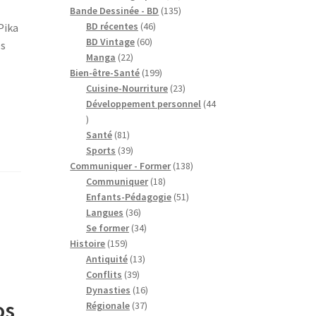
produits
135
Bande Dessinée - BD
135
46
produits
BD récentes
46
Pika
60
produits
BD Vintage
60
ès
22
produits
Manga
22
produits
199
Bien-être-Santé
199
produits
23
Cuisine-Nourriture
23
produits
Développement personnel
44
44
produits
81
Santé
81
produits
39
Sports
39
produits
138
Communiquer - Former
138
18
produits
Communiquer
18
produits
51
Enfants-Pédagogie
51
36
produits
Langues
36
produits
34
Se former
34
159
produits
Histoire
159
produits
13
Antiquité
13
39
produits
Conflits
39
produits
16
Dynasties
16
os
37
produits
Régionale
37