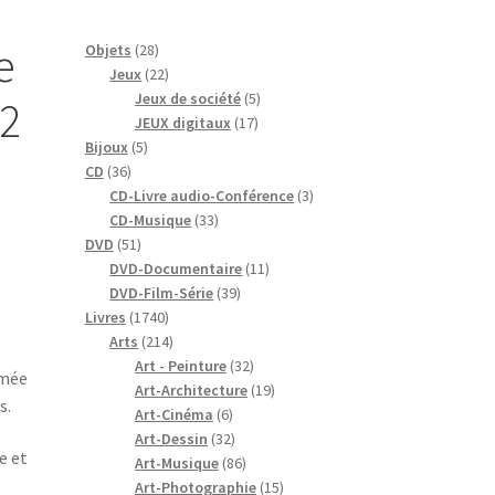
e
28
Objets
28
produits
22
Jeux
22
produits
5
Jeux de société
5
12
17
produits
JEUX digitaux
17
5
produits
Bijoux
5
36
produits
CD
36
produits
3
CD-Livre audio-Conférence
3
33
produits
CD-Musique
33
51
produits
DVD
51
produits
11
DVD-Documentaire
11
39
produits
DVD-Film-Série
39
1740
produits
Livres
1740
produits
214
Arts
214
produits
32
Art - Peinture
32
hmée
produits
19
Art-Architecture
19
s.
6
produits
Art-Cinéma
6
produits
32
Art-Dessin
32
e et
produits
86
Art-Musique
86
produits
15
Art-Photographie
15