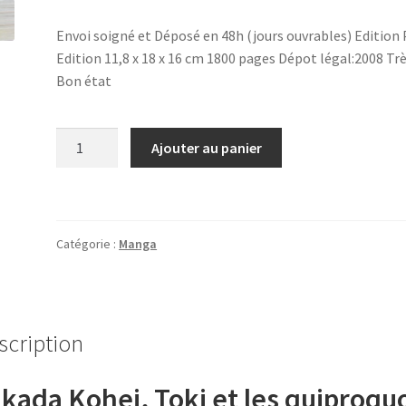
Envoi soigné et Déposé en 48h (jours ouvrables) Edition 
Edition 11,8 x 18 x 16 cm 1800 pages Dépot légal:2008 Tr
Bon état
quantité
Ajouter au panier
de
Lot
de
10
Catégorie :
Manga
Livres
W.juliette
Tome
3-
scription
4-
5-
6-
kada Kohei, Toki et les quiproqu