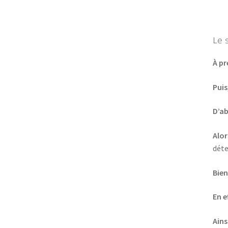
Le 
À pr
Puis
D’a
Alor
déte
Bie
En e
Ains