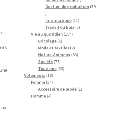
produits
Gestion de production
59
59
produits
11
Informatique
11
produits
5
Travail du bois
5
x.
194
produits
Vie au quotidien
194
6
produits
Bricolage
6
hors
produits
12
Mode et textile
12
produits
63
Nature-Animaux
63
77
produits
Société
77
produits
33
Tourisme
33
’une
18
produits
Vêtements
18
14
produits
Femme
14
produits
1
Accessoire de mode
1
4
produit
Homme
4
produits
eux