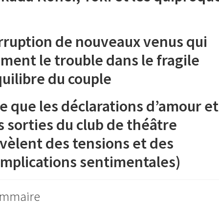
7-
8-
9-
irruption de nouveaux venus qui
10-
12
ment le trouble dans le fragile
uilibre du couple
e que les déclarations d’amour et
s sorties du club de théâtre
vèlent des tensions et des
mplications sentimentales)
mmaire