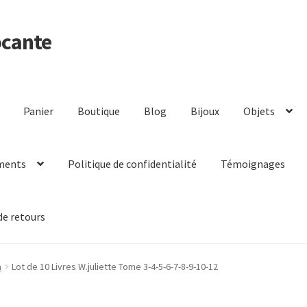
ocante
Panier
Boutique
Blog
Bijoux
Objets
ments
Politique de confidentialité
Témoignages
de retours
a
Lot de 10 Livres W.juliette Tome 3-4-5-6-7-8-9-10-12