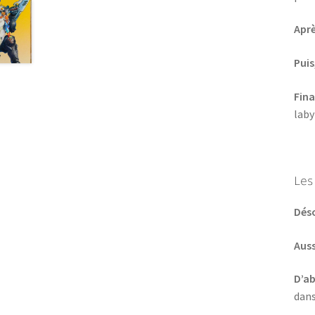
Aprè
Puis
Fin
laby
Les
Dés
Auss
D’a
dans