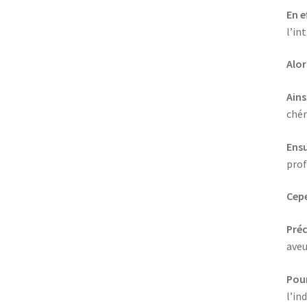
En e
l’in
Alor
Ains
chér
Ensu
prof
Cep
Pré
aveu
Pou
l’in