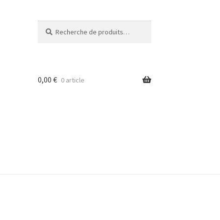
Recherche
Recherche
pour :
0,00
€
0 article