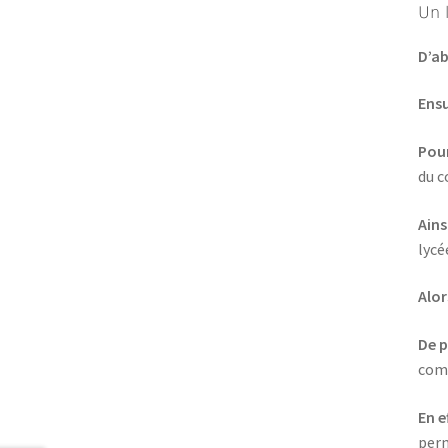
Un 
D’a
Ensu
Pou
du 
Ains
lycé
Alor
De p
comp
En e
per