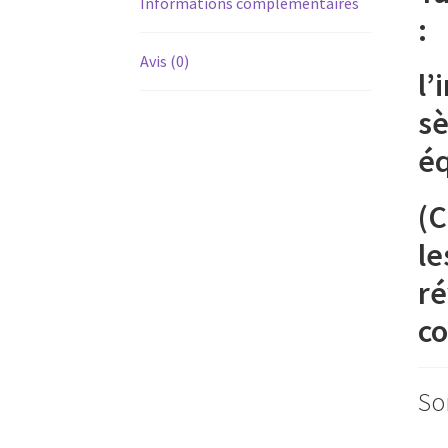
Informations complémentaires
:
Avis (0)
l’
sè
éq
(C
le
ré
co
So