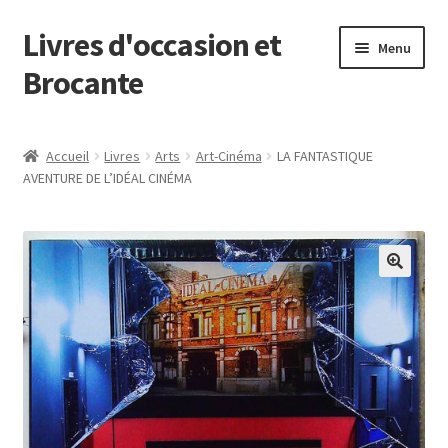
Livres d'occasion et
Aller
Aller
Menu
à
au
Brocante
la
contenu
navigation
Panier
Accueil
Livres
Arts
Art-Cinéma
LA FANTASTIQUE
AVENTURE DE L’IDÉAL CINÉMA