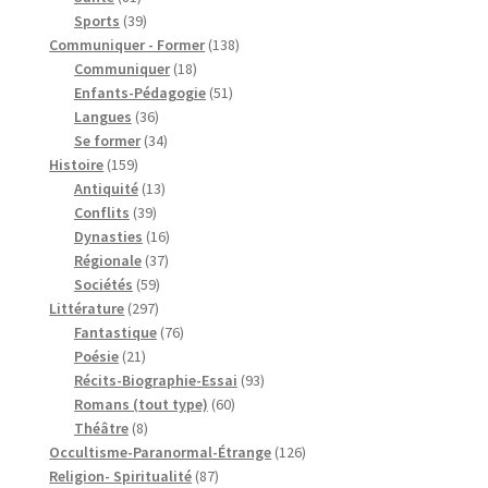
produits
39
Sports
39
produits
138
Communiquer - Former
138
18
produits
Communiquer
18
produits
51
Enfants-Pédagogie
51
36
produits
Langues
36
produits
34
Se former
34
159
produits
Histoire
159
produits
13
Antiquité
13
39
produits
Conflits
39
produits
16
Dynasties
16
37
produits
Régionale
37
59
produits
Sociétés
59
297
produits
Littérature
297
produits
76
Fantastique
76
21
produits
Poésie
21
produits
93
Récits-Biographie-Essai
93
60
produits
Romans (tout type)
60
8
produits
Théâtre
8
produits
126
Occultisme-Paranormal-Étrange
126
87
produits
Religion- Spiritualité
87