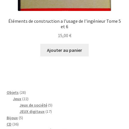
Éléments de construction a l’usage de l’ingénieur Tome 5
et 6
15,00
€
Ajouter au panier
28
Objets
28
produits
22
Jeux
22
produits
5
Jeux de société
5
17
produits
JEUX digitaux
17
5
produits
Bijoux
5
36
produits
CD
36