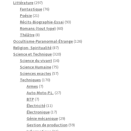
297
produits
Littérature
297
produits
76
Fantastique
76
21
produits
Poésie
21
produits
93
Récits-Biographie-Essai
93
60
produits
Romans (tout type)
60
8
produits
Théâtre
8
produits
126
Occultisme-Paranormal-Étrange
126
87
produits
Religion- Spiritualité
87
produits
320
Science et Technique
320
16
produits
Science du vivant
16
75
produits
Science Humaine
75
produits
57
Sciences exactes
57
170
produits
Techniques
170
7
produits
Armes
7
produits
27
Auto-Moto-P.L.
27
7
produits
BTP
7
produits
11
Électricité
11
produits
17
Électronique
17
produits
29
Génie mécanique
29
produits
59
Gestion de production
59