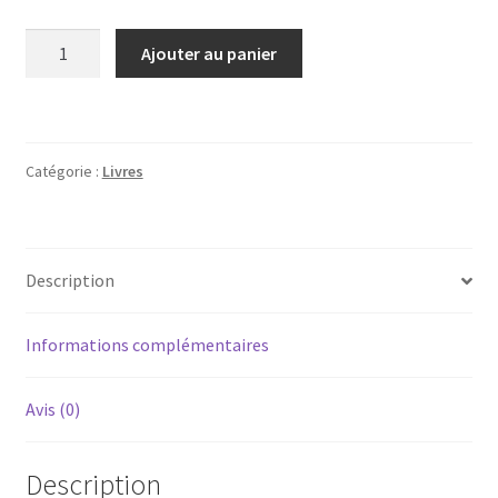
quantité
Ajouter au panier
de
Album
photographique
du
Catégorie :
Livres
chocolat
Delespaul-
Havez
N°5
Description
Informations complémentaires
Avis (0)
Description