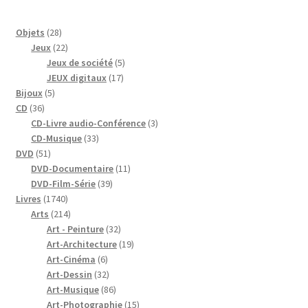
28
Objets
28
produits
22
Jeux
22
produits
5
Jeux de société
5
17
produits
JEUX digitaux
17
5
produits
Bijoux
5
36
produits
CD
36
produits
3
CD-Livre audio-Conférence
3
33
produits
CD-Musique
33
51
produits
DVD
51
produits
11
DVD-Documentaire
11
39
produits
DVD-Film-Série
39
1740
produits
Livres
1740
produits
214
Arts
214
produits
32
Art - Peinture
32
produits
19
Art-Architecture
19
6
produits
Art-Cinéma
6
produits
32
Art-Dessin
32
produits
86
Art-Musique
86
produits
15
Art-Photographie
15