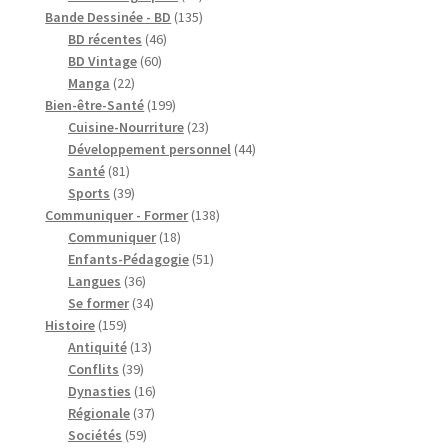
produits
135
Bande Dessinée - BD
135
46
produits
BD récentes
46
60
produits
BD Vintage
60
22
produits
Manga
22
produits
199
Bien-être-Santé
199
produits
23
Cuisine-Nourriture
23
produits
44
Développement personnel
44
81
produits
Santé
81
produits
39
Sports
39
produits
138
Communiquer - Former
138
18
produits
Communiquer
18
produits
51
Enfants-Pédagogie
51
36
produits
Langues
36
produits
34
Se former
34
159
produits
Histoire
159
produits
13
Antiquité
13
39
produits
Conflits
39
produits
16
Dynasties
16
37
produits
Régionale
37
59
produits
Sociétés
59