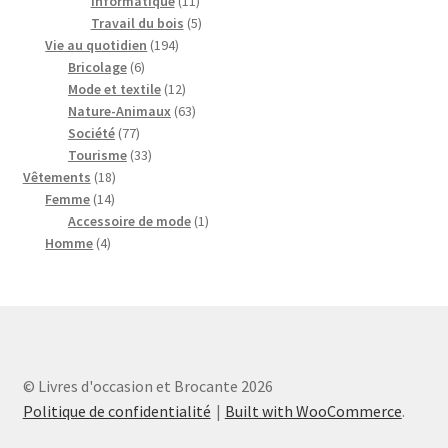
11
produits
Informatique
11
produits
5
Travail du bois
5
194
produits
Vie au quotidien
194
6
produits
Bricolage
6
produits
12
Mode et textile
12
produits
63
Nature-Animaux
63
77
produits
Société
77
produits
33
Tourisme
33
18
produits
Vêtements
18
14
produits
Femme
14
produits
1
Accessoire de mode
1
4
produit
Homme
4
produits
© Livres d'occasion et Brocante 2026
Politique de confidentialité
Built with WooCommerce
.