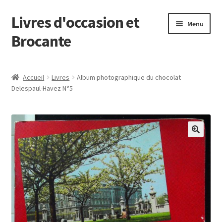
Livres d'occasion et
Aller
Aller
Menu
à
au
Brocante
la
contenu
navigation
Panier
Accueil
Livres
Album photographique du chocolat
Delespaul-Havez N°5