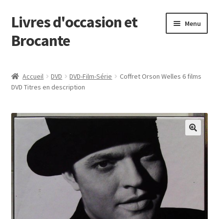
Livres d'occasion et
Aller
Aller
Menu
à
au
Brocante
la
contenu
navigation
Panier
Accueil
DVD
DVD-Film-Série
Coffret Orson Welles 6 films
DVD Titres en description