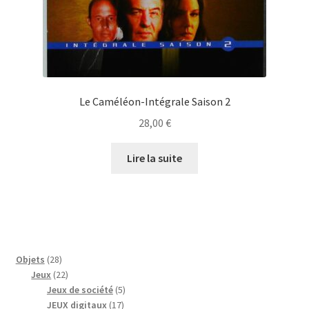
Le Caméléon-Intégrale Saison 2
28,00
€
Lire la suite
28
Objets
28
produits
22
Jeux
22
produits
5
Jeux de société
5
17
produits
JEUX digitaux
17