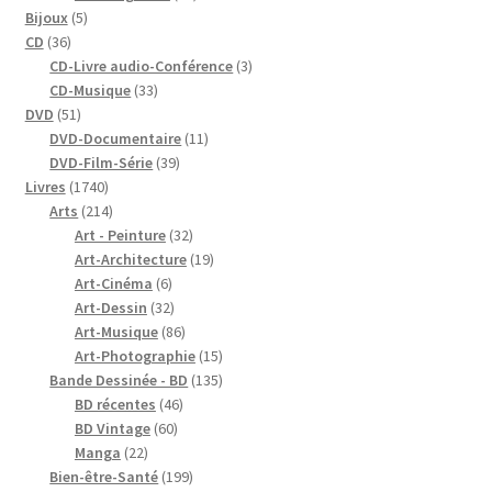
5
produits
Bijoux
5
36
produits
CD
36
produits
3
CD-Livre audio-Conférence
3
33
produits
CD-Musique
33
51
produits
DVD
51
produits
11
DVD-Documentaire
11
39
produits
DVD-Film-Série
39
1740
produits
Livres
1740
produits
214
Arts
214
produits
32
Art - Peinture
32
produits
19
Art-Architecture
19
6
produits
Art-Cinéma
6
produits
32
Art-Dessin
32
produits
86
Art-Musique
86
produits
15
Art-Photographie
15
produits
135
Bande Dessinée - BD
135
46
produits
BD récentes
46
60
produits
BD Vintage
60
22
produits
Manga
22
produits
199
Bien-être-Santé
199