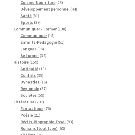
produits
23
Cuisine-Nourriture
23
produits
44
Développement personnel
44
81
produits
Santé
81
produits
39
Sports
39
produits
138
Communiquer - Former
138
18
produits
Communiquer
18
produits
51
Enfants-Pédagogie
51
36
produits
Langues
36
produits
34
Se former
34
159
produits
Histoire
159
produits
13
Antiquité
13
39
produits
Conflits
39
produits
16
Dynasties
16
37
produits
Régionale
37
59
produits
Sociétés
59
297
produits
Littérature
297
produits
76
Fantastique
76
21
produits
Poésie
21
produits
93
Récits-Biographie-Essai
93
60
produits
Romans (tout type)
60
8
produits
Théâtre
8