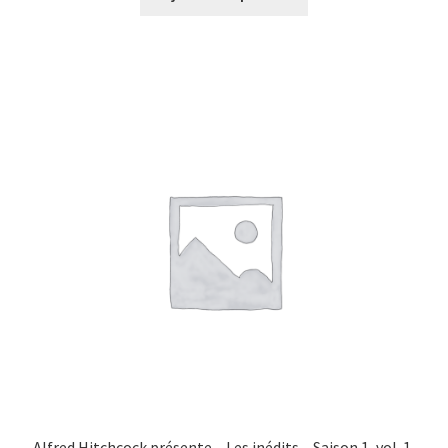
Alfred Hitchcock présente – Les inédits – Saison 1, vol. 1,