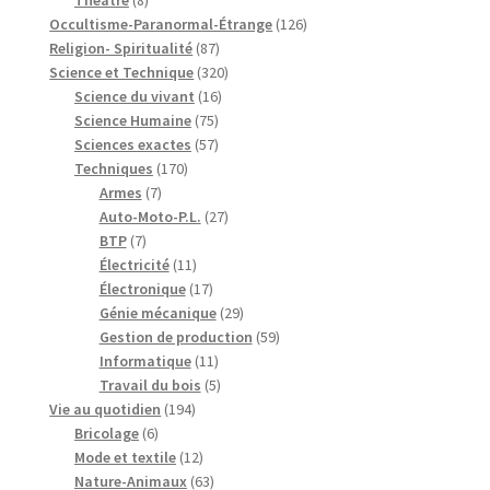
produits
126
Occultisme-Paranormal-Étrange
126
87
produits
Religion- Spiritualité
87
produits
320
Science et Technique
320
16
produits
Science du vivant
16
75
produits
Science Humaine
75
produits
57
Sciences exactes
57
170
produits
Techniques
170
7
produits
Armes
7
produits
27
Auto-Moto-P.L.
27
7
produits
BTP
7
produits
11
Électricité
11
produits
17
Électronique
17
produits
29
Génie mécanique
29
produits
59
Gestion de production
59
11
produits
Informatique
11
produits
5
Travail du bois
5
194
produits
Vie au quotidien
194
6
produits
Bricolage
6
produits
12
Mode et textile
12
produits
63
Nature-Animaux
63