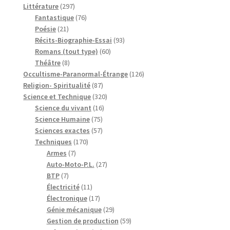
297
produits
Littérature
297
produits
76
Fantastique
76
21
produits
Poésie
21
produits
93
Récits-Biographie-Essai
93
60
produits
Romans (tout type)
60
8
produits
Théâtre
8
produits
126
Occultisme-Paranormal-Étrange
126
87
produits
Religion- Spiritualité
87
produits
320
Science et Technique
320
16
produits
Science du vivant
16
75
produits
Science Humaine
75
produits
57
Sciences exactes
57
170
produits
Techniques
170
7
produits
Armes
7
produits
27
Auto-Moto-P.L.
27
7
produits
BTP
7
produits
11
Électricité
11
produits
17
Électronique
17
produits
29
Génie mécanique
29
produits
59
Gestion de production
59