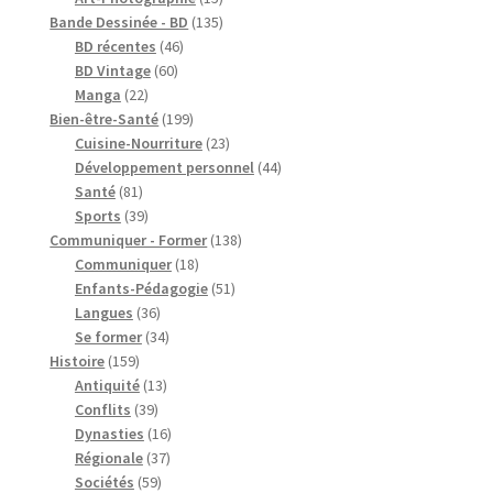
produits
135
Bande Dessinée - BD
135
46
produits
BD récentes
46
60
produits
BD Vintage
60
22
produits
Manga
22
produits
199
Bien-être-Santé
199
produits
23
Cuisine-Nourriture
23
produits
44
Développement personnel
44
81
produits
Santé
81
produits
39
Sports
39
produits
138
Communiquer - Former
138
18
produits
Communiquer
18
produits
51
Enfants-Pédagogie
51
36
produits
Langues
36
produits
34
Se former
34
159
produits
Histoire
159
produits
13
Antiquité
13
39
produits
Conflits
39
produits
16
Dynasties
16
37
produits
Régionale
37
59
produits
Sociétés
59