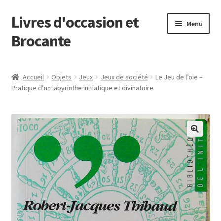
Livres d'occasion et
Aller
Aller
Menu
à
au
Brocante
la
contenu
navigation
Panier
Accueil
Objets
Jeux
Jeux de société
Le Jeu de l’oie –
Pratique d’un labyrinthe initiatique et divinatoire