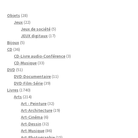
28
Objets
28
produits
22
Jeux
22
produits
5
Jeux de société
5
17
produits
JEUX digitaux
17
5
produits
Bijoux
5
36
produits
CD
36
produits
3
CD-Livre audio-Conférence
3
33
produits
CD-Musique
33
51
produits
DVD
51
produits
11
DVD-Documentaire
11
39
produits
DVD-Film-Série
39
1740
produits
Livres
1740
produits
214
Arts
214
produits
32
Art - Peinture
32
produits
19
Art-Architecture
19
6
produits
Art-Cinéma
6
produits
32
Art-Dessin
32
produits
86
Art-Musique
86
produits
15
Art-Photographie
15