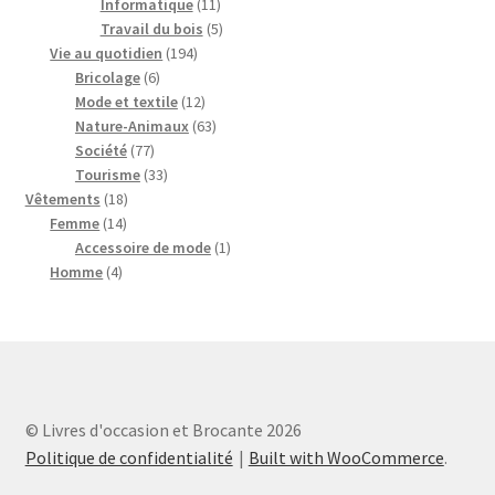
11
produits
Informatique
11
produits
5
Travail du bois
5
194
produits
Vie au quotidien
194
6
produits
Bricolage
6
produits
12
Mode et textile
12
produits
63
Nature-Animaux
63
77
produits
Société
77
produits
33
Tourisme
33
18
produits
Vêtements
18
14
produits
Femme
14
produits
1
Accessoire de mode
1
4
produit
Homme
4
produits
© Livres d'occasion et Brocante 2026
Politique de confidentialité
Built with WooCommerce
.