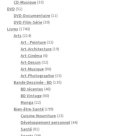
33
produits
CD-Musique
33
51
produits
DVD
51
produits
11
DVD-Documentaire
11
39
produits
DVD-Film-Série
39
1740
produits
Livres
1740
produits
214
Arts
214
produits
32
Art - Peinture
32
produits
19
Art-Architecture
19
6
produits
Art-Cinéma
6
produits
32
Art-Dessin
32
produits
86
Art-Musique
86
produits
15
Art-Photographie
15
produits
135
Bande Dessinée - BD
135
46
produits
BD récentes
46
60
produits
BD Vintage
60
22
produits
Manga
22
produits
199
Bien-être-Santé
199
produits
23
Cuisine-Nourriture
23
produits
44
Développement personnel
44
81
produits
Santé
81
produits
39
Sports
39