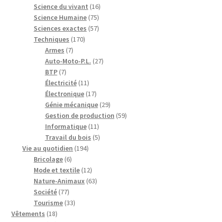
16
produits
Science du vivant
16
75
produits
Science Humaine
75
produits
57
Sciences exactes
57
170
produits
Techniques
170
7
produits
Armes
7
produits
27
Auto-Moto-P.L.
27
7
produits
BTP
7
produits
11
Électricité
11
produits
17
Électronique
17
produits
29
Génie mécanique
29
produits
59
Gestion de production
59
11
produits
Informatique
11
produits
5
Travail du bois
5
194
produits
Vie au quotidien
194
6
produits
Bricolage
6
produits
12
Mode et textile
12
produits
63
Nature-Animaux
63
77
produits
Société
77
produits
33
Tourisme
33
18
produits
Vêtements
18