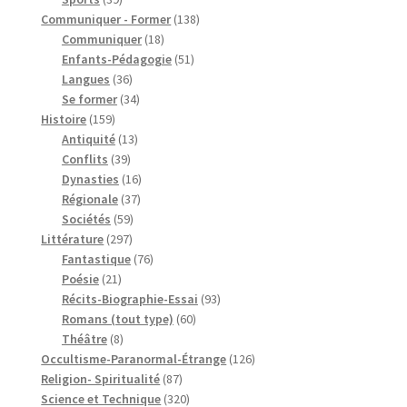
produits
138
Communiquer - Former
138
18
produits
Communiquer
18
produits
51
Enfants-Pédagogie
51
36
produits
Langues
36
produits
34
Se former
34
159
produits
Histoire
159
produits
13
Antiquité
13
39
produits
Conflits
39
produits
16
Dynasties
16
37
produits
Régionale
37
59
produits
Sociétés
59
297
produits
Littérature
297
produits
76
Fantastique
76
21
produits
Poésie
21
produits
93
Récits-Biographie-Essai
93
60
produits
Romans (tout type)
60
8
produits
Théâtre
8
produits
126
Occultisme-Paranormal-Étrange
126
87
produits
Religion- Spiritualité
87
produits
320
Science et Technique
320