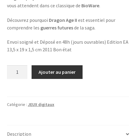
vous attendent dans ce classique de
BioWare
.
Découvrez pourquoi
Dragon Age II
est essentiel pour
comprendre les
guerres futures
de la saga.
Envoi soigné et Déposé en 48h (jours ouvrables) Edition EA
13,5 x 19 x 1,5 cm 2011 Bon état
quantité
Ajouter au panier
de
Dragon
Age
II
Catégorie :
JEUX digitaux
+
notice
Description