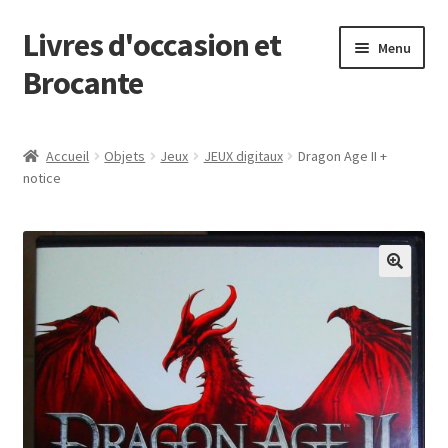
Livres d'occasion et
Aller
Aller
Menu
à
au
Brocante
la
contenu
navigation
Panier
Accueil
Objets
Jeux
JEUX digitaux
Dragon Age II +
notice