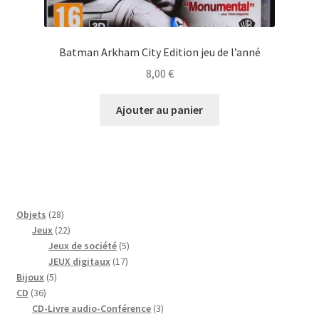
Batman Arkham City Edition jeu de l’anné
8,00
€
Ajouter au panier
28
Objets
28
produits
22
Jeux
22
produits
5
Jeux de société
5
17
produits
JEUX digitaux
17
5
produits
Bijoux
5
36
produits
CD
36
produits
3
CD-Livre audio-Conférence
3