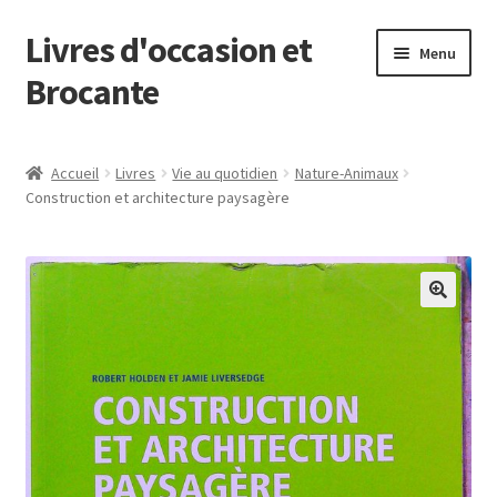
Livres d'occasion et
Aller
Aller
Menu
à
au
Brocante
la
contenu
navigation
Panier
Accueil
Livres
Vie au quotidien
Nature-Animaux
Construction et architecture paysagère