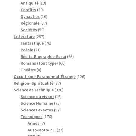
produits
13
Antiquité
13
39
produits
Conflits
39
produits
16
Dynasties
16
37
produits
Régionale
37
59
produits
Sociétés
59
297
produits
Littérature
297
produits
76
Fantastique
76
21
produits
Poésie
21
produits
93
Récits-Biographie-Essai
93
60
produits
Romans (tout type)
60
8
produits
Théâtre
8
produits
126
Occultisme-Paranormal-Étrange
126
87
produits
Religion- Spiritualité
87
produits
320
Science et Technique
320
16
produits
Science du vivant
16
75
produits
Science Humaine
75
produits
57
Sciences exactes
57
170
produits
Techniques
170
7
produits
Armes
7
produits
27
Auto-Moto-P.L.
27