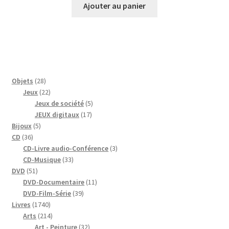
Ajouter au panier
28
Objets
28
produits
22
Jeux
22
produits
5
Jeux de société
5
17
produits
JEUX digitaux
17
5
produits
Bijoux
5
36
produits
CD
36
produits
3
CD-Livre audio-Conférence
3
33
produits
CD-Musique
33
51
produits
DVD
51
produits
11
DVD-Documentaire
11
39
produits
DVD-Film-Série
39
1740
produits
Livres
1740
produits
214
Arts
214
produits
32
Art - Peinture
32