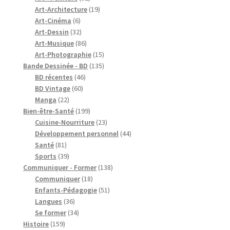
produits
19
Art-Architecture
19
6
produits
Art-Cinéma
6
produits
32
Art-Dessin
32
produits
86
Art-Musique
86
produits
15
Art-Photographie
15
produits
135
Bande Dessinée - BD
135
46
produits
BD récentes
46
60
produits
BD Vintage
60
22
produits
Manga
22
produits
199
Bien-être-Santé
199
produits
23
Cuisine-Nourriture
23
produits
44
Développement personnel
44
81
produits
Santé
81
produits
39
Sports
39
produits
138
Communiquer - Former
138
18
produits
Communiquer
18
produits
51
Enfants-Pédagogie
51
36
produits
Langues
36
produits
34
Se former
34
159
produits
Histoire
159