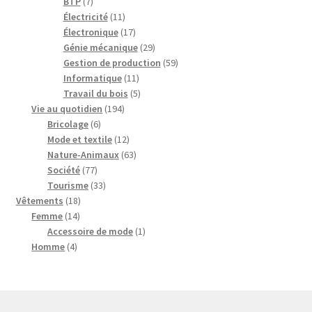
7
produits
BTP
7
produits
11
Électricité
11
produits
17
Électronique
17
produits
29
Génie mécanique
29
produits
59
Gestion de production
59
11
produits
Informatique
11
produits
5
Travail du bois
5
194
produits
Vie au quotidien
194
6
produits
Bricolage
6
produits
12
Mode et textile
12
produits
63
Nature-Animaux
63
77
produits
Société
77
produits
33
Tourisme
33
18
produits
Vêtements
18
14
produits
Femme
14
produits
1
Accessoire de mode
1
4
produit
Homme
4
produits